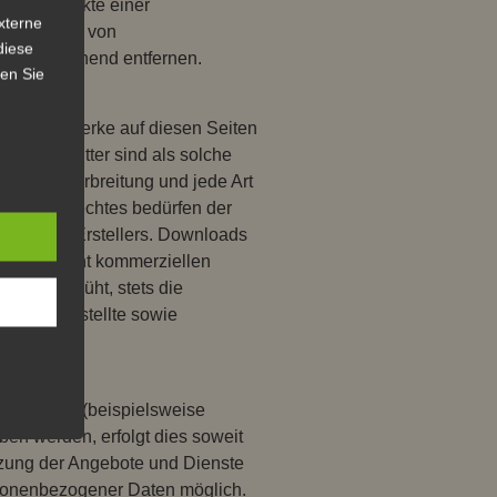
Anhaltspunkte einer
xterne
annt werden von
diese
Links umgehend entfernen.
sen Sie
halte und Werke auf diesen Seiten
iträge Dritter sind als solche
beitung, Verbreitung und jede Art
 Urheberrechtes bedürfen der
tors bzw. Erstellers. Downloads
ivaten, nicht kommerziellen
n sind bemüht, stets die
 selbst erstellte sowie
ene Daten (beispielsweise
ben werden, erfolgt dies soweit
utzung der Angebote und Dienste
rsonenbezogener Daten möglich.