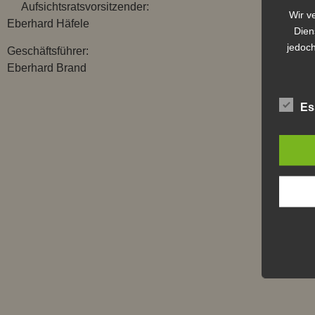
Aufsichtsratsvorsitzender:
Wir v
Eberhard Häfele
Dien
jedoch
Geschäftsführer:
Eberhard Brand
Es