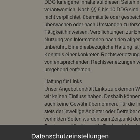
DDG für eigene Inhalte auf diesen Seiten
verantwortlich. Nach §§ 8 bis 10 DDG sind 
nicht verpflichtet, übermittelte oder gespei
überwachen oder nach Umständen zu forsch
Tätigkeit hinweisen. Verpflichtungen zur E
Nutzung von Informationen nach den allge
unberührt. Eine diesbezügliche Haftung ist
Kenntnis einer konkreten Rechtsverletzun
von entsprechenden Rechtsverletzungen we
umgehend entfernen.
Haftung für Links
Unser Angebot enthält Links zu externen Web
wir keinen Einfluss haben. Deshalb können 
auch keine Gewähr übernehmen. Für die Inha
stets der jeweilige Anbieter oder Betreiber 
verlinkten Seiten wurden zum Zeitpunkt de
Rechtsverstöße überprüft. Rechtswidrige I
Verlinkung nicht erkennbar. Eine permanente
Datenschutzeinstellungen